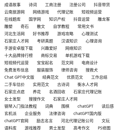
成语故事
诗词
工商注册
注册公司
抖音带货
云南旅游网
网络游戏
代理记账
短视频运营
在线题库
国学网
知识产权
抖音运营
雕龙客
雕塑
奇石
散文
自学教程
常用文书
河北生活网
好书推荐
游戏攻略
心理测试
石家庄人才网
考研真题
汉语知识
心理咨询
手游安卓版下载
兴趣爱好
网络知识
十大品牌排行榜
商标交易
单机游戏下载
短视频代运营
宝宝起名
范文网
电商设计
免费发布信息
服装服饰
律师咨询
搜救犬
Chat GPT中文版
经典范文
优质范文
工作总结
二手车估价
实用范文
古诗词
衡水人才网
石家庄点痣
养花
名酒回收
石家庄代理记账
女士发型
搜搜作文
石家庄人才网
钢琴入门指法教程
词典
围棋
chatGPT
读后感
玄机派
企业服务
法律咨询
chatGPT国内版
chatGPT官网
励志名言
河北代理记账公司
文玩
语料库
游戏推荐
男士发型
高考作文
PS修图