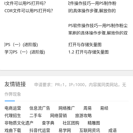
CDR文件可以用PS打开吗？
PS软件操作技巧—用PS制作粉尘
笔刷的具体操作步骤,解放你的双
手
学习PS（一）(进阶版)
1.2 打开与存储矢量图
友情链接
申请要求：PR≥1，IP≥1000，内容属同类网站，无
作弊现象
电商运营
信息流广告
网络推广
周易
易经
代理招生
二手车
网络营销
旅游攻略
非物质文化遗产
查字典
社区团购
精雕图
戏曲下载
抖音代运营
易学网
互联网资讯
成语