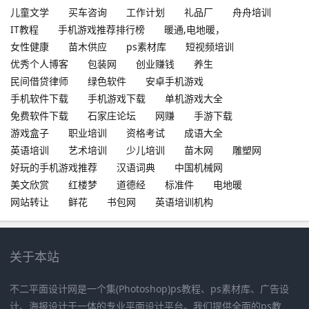
儿童文学
买车咨询
工作计划
礼品厂
舟舟培训
IT教程
手机游戏推荐排行榜
暖通,电地暖，
女性健康
苗木供应
ps素材库
短视频培训
优秀个人博客
包装网
创业赚钱
养生
民间借贷律师
绿色软件
安卓手机游戏
手机软件下载
手机游戏下载
单机游戏大全
免费软件下载
石家庄论坛
网赚
手游下载
游戏盒子
职业培训
资格考试
成语大全
英语培训
艺术培训
少儿培训
苗木网
雕塑网
好玩的手机游戏推荐
汉语词典
中国机械网
美文欣赏
红楼梦
道德经
标准件
电地暖
网站转让
鲜花
书包网
英语培训机构
关于本站
不二平面设计网是一个集(Photoshop)ps教程、ps素材库、广告设
计、海报设计于一体的专业平面设计平台。我们提供全面的ps教