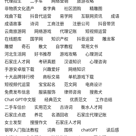
代理招生
二手车
网络营销
旅游攻略
非物质文化遗产
查字典
社区团购
精雕图
戏曲下载
抖音代运营
易学网
互联网资讯
成语
成语故事
诗词
工商注册
注册公司
抖音带货
云南旅游网
网络游戏
代理记账
短视频运营
在线题库
国学网
知识产权
抖音运营
雕龙客
雕塑
奇石
散文
自学教程
常用文书
河北生活网
好书推荐
游戏攻略
心理测试
石家庄人才网
考研真题
汉语知识
心理咨询
手游安卓版下载
兴趣爱好
网络知识
十大品牌排行榜
商标交易
单机游戏下载
短视频代运营
宝宝起名
范文网
电商设计
免费发布信息
服装服饰
律师咨询
搜救犬
Chat GPT中文版
经典范文
优质范文
工作总结
二手车估价
实用范文
古诗词
衡水人才网
石家庄点痣
养花
名酒回收
石家庄代理记账
女士发型
搜搜作文
石家庄人才网
钢琴入门指法教程
词典
围棋
chatGPT
读后感