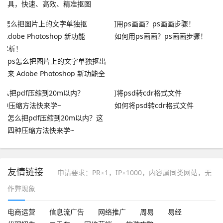
具，快速、高效、精准抠图
如何用ps画画？ps画画步骤！
ps怎么把图片上的文字单独抠出
来 Adobe Photoshop 新功能全
面解析！
如何将psd转cdr格式文件
怎么把pdf压缩到20m以内？这
四种压缩方法快来学~
友情链接
申请要求：PR≥1，IP≥1000，内容属同类网站，无
作弊现象
电商运营
信息流广告
网络推广
周易
易经