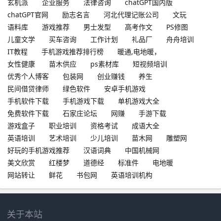
玄机派
企业服务
法律咨询
chatGPT国内版
chatGPT官网
励志名言
河北代理记账公司
文玩
语料库
游戏推荐
男士发型
高考作文
PS修图
儿童文学
买车咨询
工作计划
礼品厂
舟舟培训
IT教程
手机游戏推荐排行榜
暖通,电地暖，
女性健康
苗木供应
ps素材库
短视频培训
优秀个人博客
包装网
创业赚钱
养生
民间借贷律师
绿色软件
安卓手机游戏
手机软件下载
手机游戏下载
单机游戏大全
免费软件下载
石家庄论坛
网赚
手游下载
游戏盒子
职业培训
资格考试
成语大全
英语培训
艺术培训
少儿培训
苗木网
雕塑网
好玩的手机游戏推荐
汉语词典
中国机械网
美文欣赏
红楼梦
道德经
标准件
电地暖
网站转让
鲜花
书包网
英语培训机构
关于本站