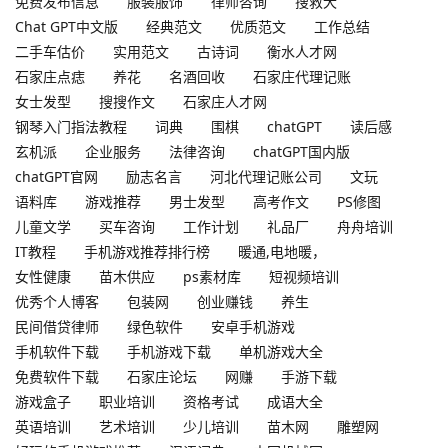
免费发布信息
服装服饰
律师咨询
搜救犬
Chat GPT中文版
经典范文
优质范文
工作总结
二手车估价
实用范文
古诗词
衡水人才网
石家庄点痣
养花
名酒回收
石家庄代理记账
女士发型
搜搜作文
石家庄人才网
钢琴入门指法教程
词典
围棋
chatGPT
读后感
玄机派
企业服务
法律咨询
chatGPT国内版
chatGPT官网
励志名言
河北代理记账公司
文玩
语料库
游戏推荐
男士发型
高考作文
PS修图
儿童文学
买车咨询
工作计划
礼品厂
舟舟培训
IT教程
手机游戏推荐排行榜
暖通,电地暖，
女性健康
苗木供应
ps素材库
短视频培训
优秀个人博客
包装网
创业赚钱
养生
民间借贷律师
绿色软件
安卓手机游戏
手机软件下载
手机游戏下载
单机游戏大全
免费软件下载
石家庄论坛
网赚
手游下载
游戏盒子
职业培训
资格考试
成语大全
英语培训
艺术培训
少儿培训
苗木网
雕塑网