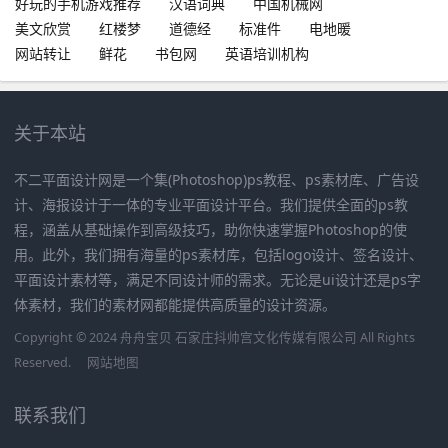
好玩的手机游戏推荐
汉语词典
中国机械网
美文欣赏
红楼梦
道德经
标准件
电地暖
网站转让
鲜花
书包网
英语培训机构
关于本站
不二平面设计网是一个集(Photoshop)ps教程、ps素材库、广告设
计、海报设计于一体的专业平面设计平台。我们提供全面的ps教
程，涵盖从基础操作到高级技巧，助你快速掌握Photoshop的使
用。此外，我们拥有海量的ps素材库，包括logo设计、签名设计、
平面设计素材等，满足不同设计师的需求。无论是ui设计还是ps字
体素材，我们的素材网都能提供高质量的设计资源。
Copyright © 2024 舟舟宝贝 石家庄抖帅宫文化传媒有限公司 All Rights
Reserved.
网站地图
联系我们