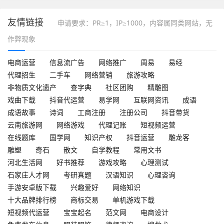
友情链接
申请要求：PR≥1，IP≥1000，内容属同类网站，无
作弊现象
电商运营
信息流广告
网络推广
周易
易经
代理招生
二手车
网络营销
旅游攻略
非物质文化遗产
查字典
社区团购
精雕图
戏曲下载
抖音代运营
易学网
互联网资讯
成语
成语故事
诗词
工商注册
注册公司
抖音带货
云南旅游网
网络游戏
代理记账
短视频运营
在线题库
国学网
知识产权
抖音运营
雕龙客
雕塑
奇石
散文
自学教程
常用文书
河北生活网
好书推荐
游戏攻略
心理测试
石家庄人才网
考研真题
汉语知识
心理咨询
手游安卓版下载
兴趣爱好
网络知识
十大品牌排行榜
商标交易
单机游戏下载
短视频代运营
宝宝起名
范文网
电商设计